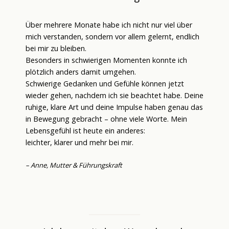
Über mehrere Monate habe ich nicht nur viel über
mich verstanden, sondern vor allem gelernt, endlich
bei mir zu bleiben.
Besonders in schwierigen Momenten konnte ich
plötzlich anders damit umgehen.
Schwierige Gedanken und Gefühle können jetzt
wieder gehen, nachdem ich sie beachtet habe. Deine
ruhige, klare Art und deine Impulse haben genau das
in Bewegung gebracht – ohne viele Worte. Mein
Lebensgefühl ist heute ein anderes:
leichter, klarer und mehr bei mir.
– Anne, Mutter & Führungskraft