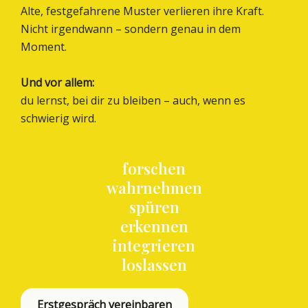
Alte, festgefahrene Muster verlieren ihre Kraft.
Nicht irgendwann – sondern genau in dem
Moment.
Und vor allem:
du lernst, bei dir zu bleiben – auch, wenn es
schwierig wird.
forschen
wahrnehmen
spüren
erkennen
integrieren
loslassen
Erstgespräch vereinbaren