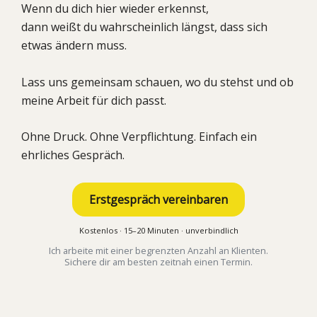
Wenn du dich hier wieder erkennst,
dann weißt du wahrscheinlich längst, dass sich
etwas ändern muss.
Lass uns gemeinsam schauen, wo du stehst und ob
meine Arbeit für dich passt.
Ohne Druck. Ohne Verpflichtung. Einfach ein
ehrliches Gespräch.
Erstgespräch vereinbaren
Kostenlos · 15–20 Minuten · unverbindlich
Ich arbeite mit einer begrenzten Anzahl an Klienten.
Sichere dir am besten zeitnah einen Termin.